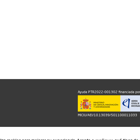
Ayuda PTR2022-001302 financiada por
MICIU/AEI/10.13039/501100011033