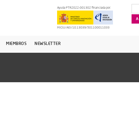
Ayuda PTR2022-001302 financiada por:
MICIU/AEI/10.13039/501100011033
MIEMBROS
NEWSLETTER