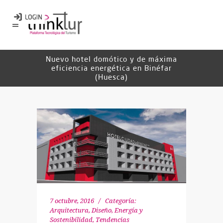
Nuevo hotel domótico y de máxima
eficiencia energética en Binéfar
(Huesca)
7 octubre, 2016
Categoría:
Arquitectura, Diseño
,
Energía y
Sostenibilidad
,
Tendencias