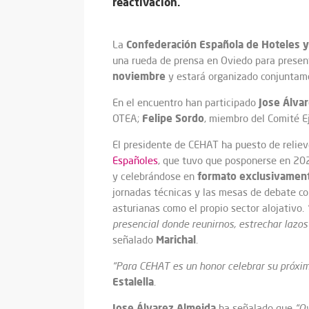
reactivación.
Confederación Española de Hoteles y
La
una rueda de prensa en Oviedo para presen
noviembre
y estará organizado conjuntam
Jose Álva
En el encuentro han participado
Felipe Sordo
OTEA;
, miembro del Comité E
El presidente de CEHAT ha puesto de relie
Españoles
, que tuvo que posponerse en 202
formato exclusivament
y celebrándose en
jornadas técnicas y las mesas de debate con
asturianas como el propio sector alojativo.
presencial donde reunirnos, estrechar lazos 
Marichal
señalado
.
“Para CEHAT es un honor celebrar su próxi
Estalella
.
Jose Álvarez Almeida
ha señalado que
“O