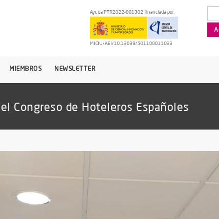
Ayuda PTR2022-001302 financiada por:
MICIU/AEI/10.13039/501100011033
MIEMBROS
NEWSLETTER
 del Congreso de Hoteleros Españoles