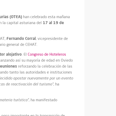
urias (OTEA)
han celebrado esta mañana
17 al 19 de
n la capital asturiana del
Fernando Corral
HAT;
, vicepresidente de
tario general de CEHAT.
or alojativo
. El
Congreso de Hoteleros
lcanzando así su mayoría de edad en Oviedo
reuniones
reforzando la celebración de las
cando tanto las autoridades e instituciones
 decidido apostar nuevamente por un evento
cas de reactivación del turismo”
, ha
ateria turística”
, ha manifestado
n paso importante en la transmisión de