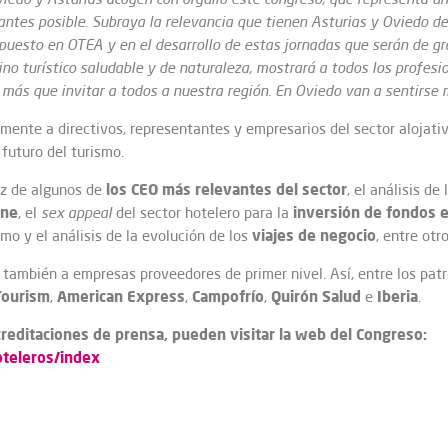
 antes posible. Subraya la relevancia que tienen Asturias y Oviedo d
esto en OTEA y en el desarrollo de estas jornadas que serán de gran
o turístico saludable y de naturaleza, mostrará a todos los profesio
 más que invitar a todos a nuestra región. En Oviedo van a sentirse
mente a directivos, representantes y empresarios del sector alojati
 futuro del turismo.
los CEO más relevantes del sector
oz de algunos de
, el análisis de
ine
inversión de fondos
e
, el
sex appeal
del sector hotelero para la
viajes de negocio
smo y el análisis de la evolución de los
, entre otro
 también a empresas proveedores de primer nivel. Así, entre los pat
Tourism
American Express
Campofrío
Quirón Salud
Iberia
,
,
,
e
.
creditaciones de prensa, pueden visitar la web del Congreso:
oteleros/index