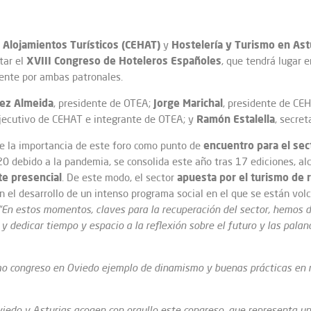
 Alojamientos Turísticos (CEHAT)
Hostelería y Turismo en Ast
y
XVIII Congreso de Hoteleros Españoles
tar el
, que tendrá lugar e
ente por ambas patronales.
rez Almeida
Jorge Marichal
, presidente de OTEA;
, presidente de CE
Ramón Estalella
jecutivo de CEHAT e integrante de OTEA; y
, secre
encuentro para el sect
ve la importancia de este foro como punto de
0 debido a la pandemia, se consolida este año tras 17 ediciones, a
e presencial
apuesta por el turismo de 
. De este modo, el sector
 el desarrollo de un intenso programa social en el que se están vol
“En estos momentos, claves para la recuperación del sector, hemos
y dedicar tiempo y espacio a la reflexión sobre el futuro y las palan
mo congreso en Oviedo ejemplo de dinamismo y buenas prácticas en m
viedo y Asturias acogen con orgullo este congreso, que representa u