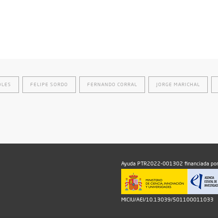
OLES
FELIPE SORDO
FERNANDO CORRAL
JORGE MARICHAL
Ayuda PTR2022-001302 financiada por
MICIU/AEI/10.13039/501100011033