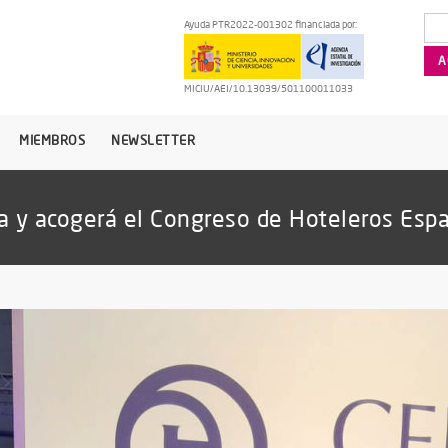
Ayuda PTR2022-001302 financiada por:
MICIU/AEI/10.13039/501100011033
MIEMBROS
NEWSLETTER
a y acogerá el Congreso de Hoteleros Esp