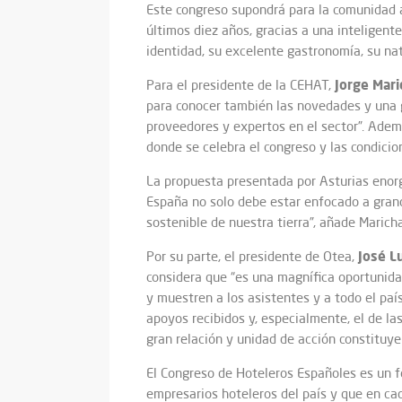
Este congreso supondrá para la comunidad a
últimos diez años, gracias a una inteligent
identidad, su excelente gastronomía, su nat
Jorge Mari
Para el presidente de la CEHAT,
para conocer también las novedades y una g
proveedores y expertos en el sector”. Ademá
donde se celebra el congreso y las condicion
La propuesta presentada por Asturias enorgu
España no solo debe estar enfocado a grand
sostenible de nuestra tierra”, añade Maricha
José L
Por su parte, el presidente de Otea,
considera que “es una magnífica oportunida
y muestren a los asistentes y a todo el pa
apoyos recibidos y, especialmente, el de l
gran relación y unidad de acción constituy
El Congreso de Hoteleros Españoles es un f
empresarios hoteleros del país y que en cad