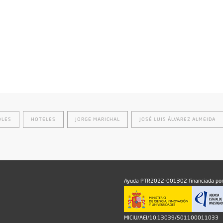
OLES
HOTELES
JORGE MARICHAL
JOSÉ LUIS ÁLVAREZ ALMEIDA
Ayuda PTR2022-001302 financiada por
MICIU/AEI/10.13039/501100011033