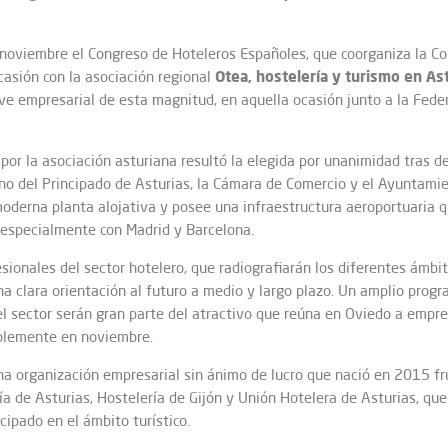
noviembre el Congreso de Hoteleros Españoles, que coorganiza la C
Otea, hostelería y turismo en As
ocasión con la asociación regional
ave empresarial de esta magnitud, en aquella ocasión junto a la Fede
or la asociación asturiana resultó la elegida por unanimidad tras 
rno del Principado de Asturias, la Cámara de Comercio y el Ayuntamie
oderna planta alojativa y posee una infraestructura aeroportuaria qu
 especialmente con Madrid y Barcelona.
sionales del sector hotelero, que radiografiarán los diferentes ámbito
a clara orientación al futuro a medio y largo plazo. Un amplio prog
el sector serán gran parte del atractivo que reúna en Oviedo a empre
ablemente en noviembre.
a organización empresarial sin ánimo de lucro que nació en 2015 fru
ría de Asturias, Hostelería de Gijón y Unión Hotelera de Asturias, q
cipado en el ámbito turístico.