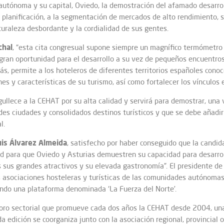
utónoma y su capital, Oviedo, la demostración del afamado desarroll
e planificación, a la segmentación de mercados de alto rendimiento, s
uraleza desbordante y la cordialidad de sus gentes.
chal
, “esta cita congresual supone siempre un magnífico termómetro 
ran oportunidad para el desarrollo a su vez de pequeños encuentros
s, permite a los hoteleros de diferentes territorios españoles conoc
es y características de su turismo, así como fortalecer los vínculos e
llece a la CEHAT por su alta calidad y servirá para demostrar, una v
es ciudades y consolidados destinos turísticos y que se debe añadir
l.
uis Álvarez Almeida
, satisfecho por haber conseguido que la candid
d para que Oviedo y Asturias demuestren su capacidad para desarrol
ís sus grandes atractivos y su elevada gastronomía”. El presidente d
as asociaciones hosteleras y turísticas de las comunidades autónom
endo una plataforma denominada ‘La Fuerza del Norte’.
oro sectorial que promueve cada dos años la CEHAT desde 2004, una 
a edición se coorganiza junto con la asociación regional, provincial 