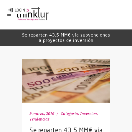
Se reparten 43.5 MM€ vía subvenciones
a proyectos de inversión
9 marzo, 2016
Categoría:
Inversión
,
Tendencias
Se reparten 43.5 MM€ vía