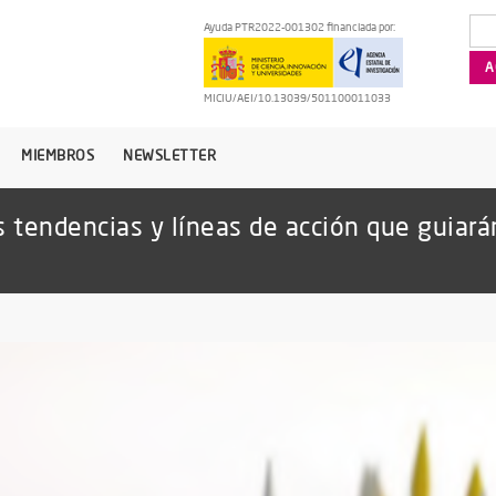
Ayuda PTR2022-001302 financiada por:
MICIU/AEI/10.13039/501100011033
MIEMBROS
NEWSLETTER
s tendencias y líneas de acción que guiará