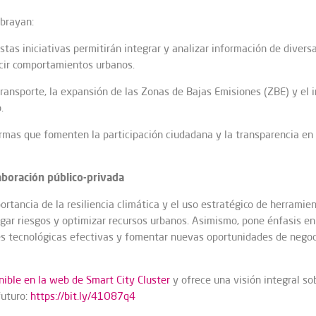
ubrayan:
 estas iniciativas permitirán integrar y analizar información de divers
ecir comportamientos urbanos.
l transporte, la expansión de las Zonas de Bajas Emisiones (ZBE) y el
.
ormas que fomenten la participación ciudadana y la transparencia en 
aboración público-privada
ortancia de la resiliencia climática y el uso estratégico de herrami
gar riesgos y optimizar recursos urbanos. Asimismo, pone énfasis en 
es tecnológicas efectivas y fomentar nuevas oportunidades de negoc
nible en la web de Smart City Cluster
y ofrece una visión integral so
futuro:
https://bit.ly/41O87q4