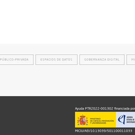
PÚBLICO-PRIVADA
ESPACIOS DE DATOS
GOBERNANZA DIGITAL
M
Ayuda PTR2022-001302 financiada por
MICIU/AEI/10.13039/501100011033