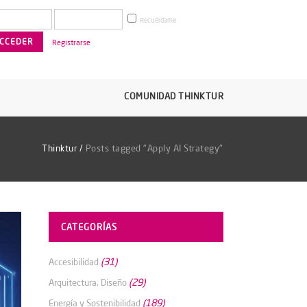
Recuérdame
Registrarse
COMUNIDAD THINKTUR
Thinktur
/
Posts tagged "Apply AI Strategy"
CATEGORÍAS
(31)
Accesibilidad
(29)
Arquitectura, Diseño
(189)
Energía y Sostenibilidad