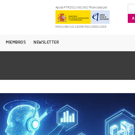
Ayuda PTR2022-001302 financiada por:
MICIU/AEI/10.13039/501100011033
MIEMBROS
NEWSLETTER