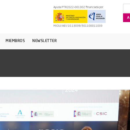
Ayuda PTR2022-001302 financiada por:
MICIU/AEI/10.13039/501100011033
MIEMBROS
NEWSLETTER