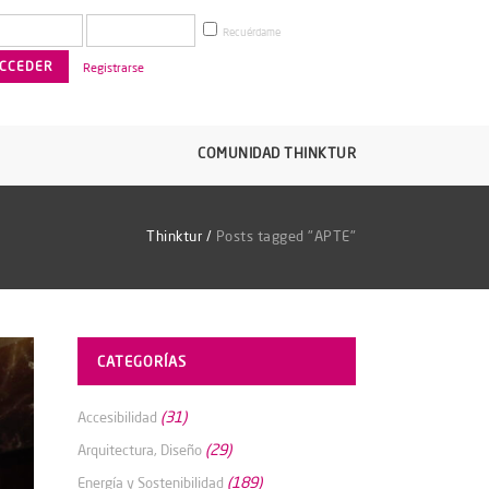
Recuérdame
Registrarse
COMUNIDAD THINKTUR
Thinktur
/
Posts tagged "APTE"
CATEGORÍAS
(31)
Accesibilidad
(29)
Arquitectura, Diseño
(189)
Energía y Sostenibilidad