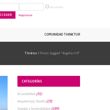
Recuérdame
Registrarse
COMUNIDAD THINKTUR
Thinktur
/
Posts tagged "Argelia I+D"
CATEGORÍAS
(31)
Accesibilidad
(29)
Arquitectura, Diseño
(189)
Energía y Sostenibilidad