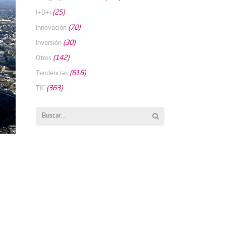
(25)
I+D+i
(78)
Innovación
(30)
Inversión
(142)
Otros
(616)
Tendencias
(363)
TIC