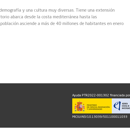
 demografía y una cultura muy diversas. Tiene una extensión
torio abarca desde la costa mediterránea hasta las
u población asciende a más de 40 millones de habitantes en enero
Ayuda PTR2022-001302 financiada por
MICIU/AEI/10.13039/501100011033