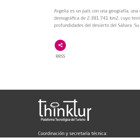
Argelia es un país con una geografía, una
demográfica de 2.381.741 km2, cuyo terri
profundidades del desierto del Sáhara. S
RRSS
Coordinación y secretaría técnica: