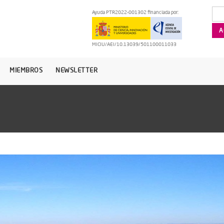
Ayuda PTR2022-001302 financiada por:
MICIU/AEI/10.13039/501100011033
MIEMBROS
NEWSLETTER