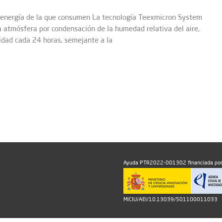
energía de la que consumen La tecnología Teexmicron System
a atmósfera por condensación de la humedad relativa del aire,
idad cada 24 horas, semejante a la
Ayuda PTR2022-001302 financiada por
MICIU/AEI/10.13039/501100011033