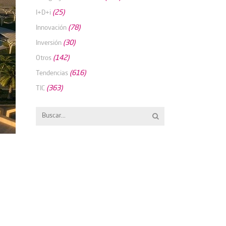
(25)
I+D+i
(78)
Innovación
(30)
Inversión
(142)
Otros
(616)
Tendencias
(363)
TIC