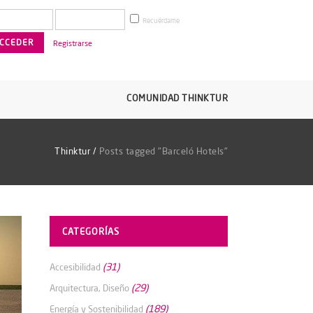
Recuérdame
Registrarse
COMUNIDAD THINKTUR
Thinktur
/
Posts tagged "Barceló Hotels"
CATEGORÍAS
(31)
Accesibilidad
(29)
Arquitectura, Diseño
(189)
Energía y Sostenibilidad