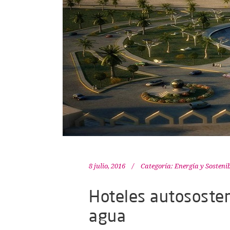
8 julio, 2016
Categoría:
Energía y Sosteni
Hoteles autososten
agua