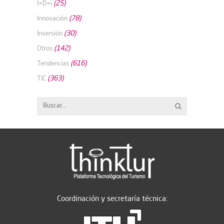
(25)
I+D+i
(78)
Innovación
(30)
Inversión
(142)
Otros
(616)
Tendencias
(363)
TIC
Coordinación y secretaría técnica: