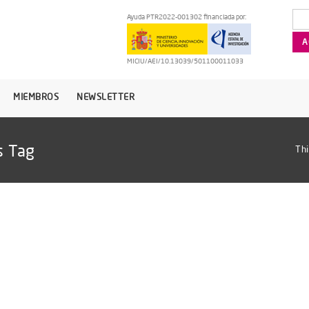
Ayuda PTR2022-001302 financiada por:
MICIU/AEI/10.13039/501100011033
MIEMBROS
NEWSLETTER
s Tag
Thi