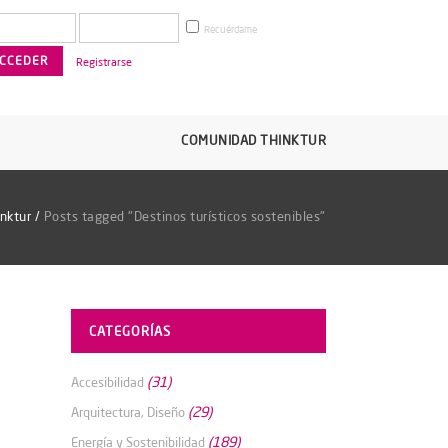
Recuérdame
Registrarse
COMUNIDAD THINKTUR
nktur
/
Posts tagged "Destinos turísticos sostenibles"
CATEGORÍAS
(31)
Accesibilidad
(29)
Arquitectura, Diseño
(189)
Energía y Sostenibilidad