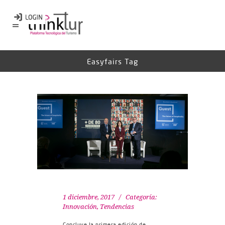
Easyfairs Tag
1 diciembre, 2017
Categoría:
Innovación
,
Tendencias
Concluye la primera edición de