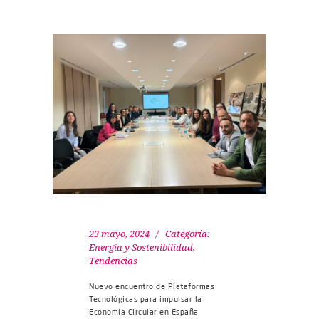
23 mayo, 2024
Categoría:
Energía y Sostenibilidad
,
Tendencias
Nuevo encuentro de Plataformas
Tecnológicas para impulsar la
Economía Circular en España