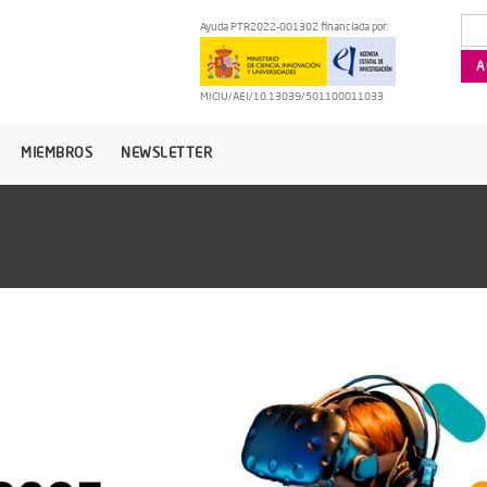
Ayuda PTR2022-001302 financiada por:
MICIU/AEI/10.13039/501100011033
MIEMBROS
NEWSLETTER