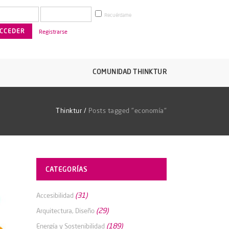
Recuérdame
Registrarse
COMUNIDAD THINKTUR
Thinktur
/
Posts tagged "economía"
CATEGORÍAS
(31)
Accesibilidad
(29)
Arquitectura, Diseño
(189)
Energía y Sostenibilidad