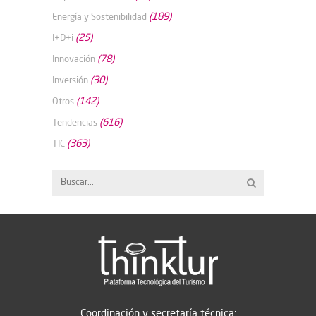
(189)
Energía y Sostenibilidad
(25)
I+D+i
(78)
Innovación
(30)
Inversión
(142)
Otros
(616)
Tendencias
(363)
TIC
Coordinación y secretaría técnica: