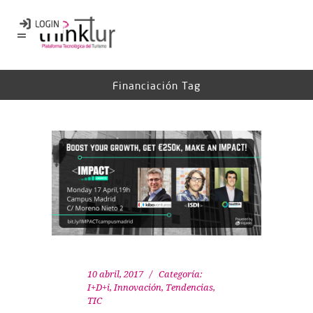
Financiación Tag
10 abril, 2017
Categoría:
I+D+i
,
Innovación
,
Tendencias
,
TIC