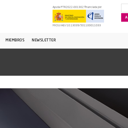
Ayuda PTR2022-001302 financiada por:
MICIU/AEI/10.13039/501100011033
MIEMBROS
NEWSLETTER