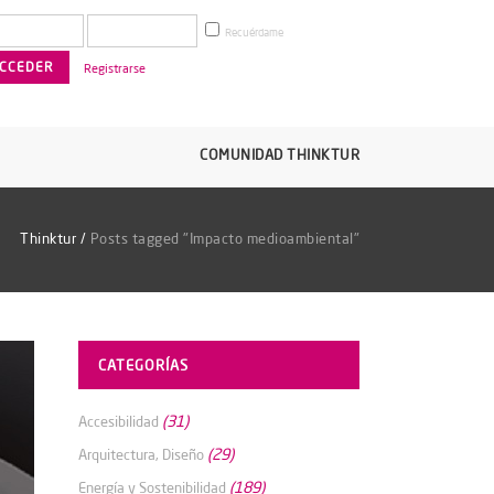
Recuérdame
Registrarse
COMUNIDAD THINKTUR
Thinktur
/
Posts tagged "Impacto medioambiental"
CATEGORÍAS
(31)
Accesibilidad
(29)
Arquitectura, Diseño
(189)
Energía y Sostenibilidad