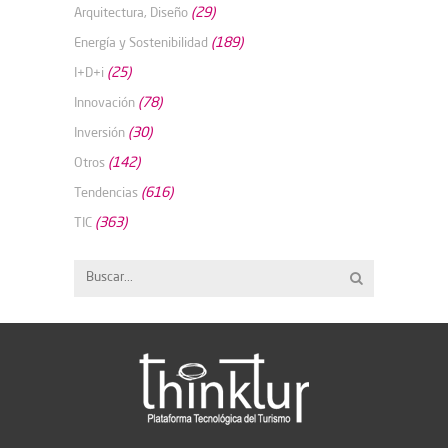
(29)
Arquitectura, Diseño
(189)
Energía y Sostenibilidad
(25)
I+D+i
(78)
Innovación
(30)
Inversión
(142)
Otros
(616)
Tendencias
(363)
TIC