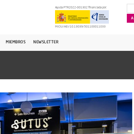
Ayuda PTR2022-001302 financiada por:
MICIU/AEI/10.13039/501100011033
MIEMBROS
NEWSLETTER