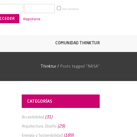
Recuérdame
Registrarse
COMUNIDAD THINKTUR
Thinktur
/
Posts tagged "NASA"
CATEGORÍAS
(31)
Accesibilidad
(29)
Arquitectura, Diseño
(189)
Energía y Sostenibilidad