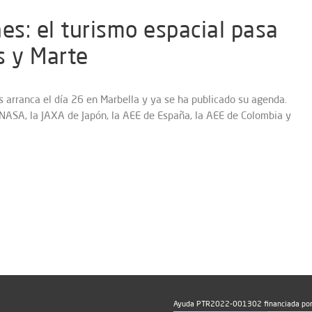
s: el turismo espacial pasa
s y Marte
 arranca el día 26 en Marbella y ya se ha publicado su agenda.
 NASA, la JAXA de Japón, la AEE de España, la AEE de Colombia y
Ayuda PTR2022-001302 financiada por