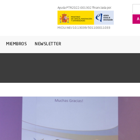
Ayuda PTR2022-001302 financiada por:
MICIU/AEI/10.13039/501100011033
MIEMBROS
NEWSLETTER