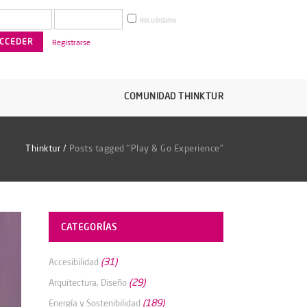
Recuérdame
Registrarse
COMUNIDAD THINKTUR
Thinktur
/
Posts tagged "Play & Go Experience"
CATEGORÍAS
(31)
Accesibilidad
(29)
Arquitectura, Diseño
(189)
Energía y Sostenibilidad