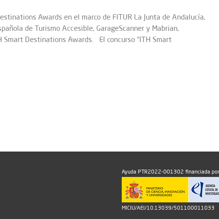
estinations Awards en el marco de FITUR La Junta de Andalucía,
spañola de Turismo Accesible, GarageScanner y Mabrian,
TH Smart Destinations Awards. El concurso “ITH Smart
Ayuda PTR2022-001302 financiada por
MICIU/AEI/10.13039/501100011033