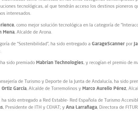
oluciones tecnológicas, al que tendrán acceso los destinos pioneros 
nos interesados.
erience
, como mejor solución tecnológica en la categoría de “Interacc
án Mena
, Alcalde de Arona.
GarageScanner
J
goría de “Sostenibilidad”, ha sido entregado a
por
.
Mabrian Technologies
” ha sido premiado
, y recogían el premio de 
onsejería de Turismo y Deporte de la Junta de Andalucía, ha sido pr
 Ortiz García
Marco Aurelio Pérez
, Alcalde de Torremolinos y
, Alc
d”, ha sido entregado a Red Estable- Red Española de Turismo Accesi
as
Ana Larrañaga
, Presidente de ITH y CEHAT; y
, Directora de FITUR