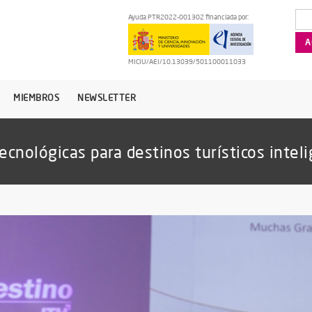
Ayuda PTR2022-001302 financiada por:
MICIU/AEI/10.13039/501100011033
MIEMBROS
NEWSLETTER
ecnológicas para destinos turísticos intel