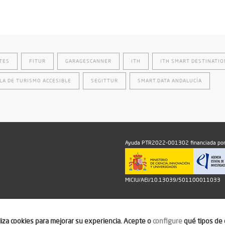
TES
FITUR
GARAGESCANNER
ITH
ITH SMART DESTINATI
LA DE TURISMO ACCESIBLE
SEGITTUR
SMART.DATA ANDALUCÍA
Ayuda PTR2022-001302 financiada por
MICIU/AEI/10.13039/501100011033
iliza cookies para mejorar su experiencia. Acepte o
configure
qué tipos de 