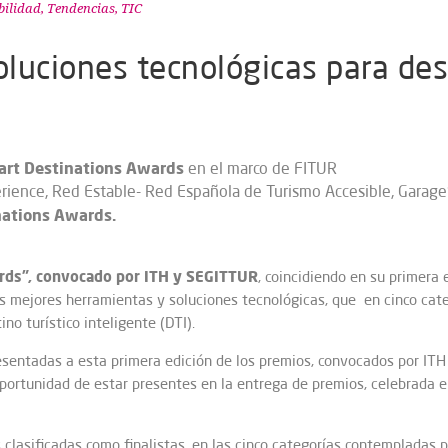
bilidad
,
Tendencias
,
TIC
oluciones tecnológicas para dest
art Destinations Awards
en el marco de FITUR
erience, Red Estable- Red Española de Turismo Accesible, Garag
nations Awards.
rds”, convocado por ITH y
SEGITTUR
, coincidiendo en su primera 
s mejores herramientas y soluciones tecnológicas, que en cinco cate
no turístico inteligente (DTI).
sentadas a esta primera edición de los premios, convocados por ITH 
oportunidad de estar presentes en la entrega de premios, celebrada 
clasificadas como finalistas, en las cinco categorías contempladas p