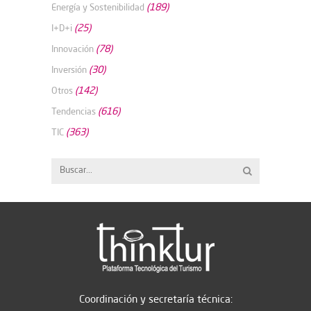
(189)
Energía y Sostenibilidad
(25)
I+D+i
(78)
Innovación
(30)
Inversión
(142)
Otros
(616)
Tendencias
(363)
TIC
Coordinación y secretaría técnica: