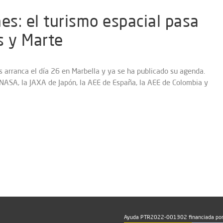
s: el turismo espacial pasa
s y Marte
 arranca el día 26 en Marbella y ya se ha publicado su agenda.
 NASA, la JAXA de Japón, la AEE de España, la AEE de Colombia y
Ayuda PTR2022-001302 financiada por