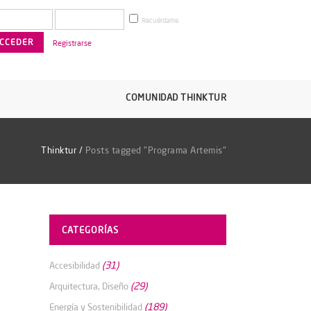
Recuérdame
Registrarse
COMUNIDAD THINKTUR
Thinktur
/
Posts tagged "Programa Artemis"
CATEGORÍAS
(31)
Accesibilidad
(29)
Arquitectura, Diseño
(189)
Energía y Sostenibilidad