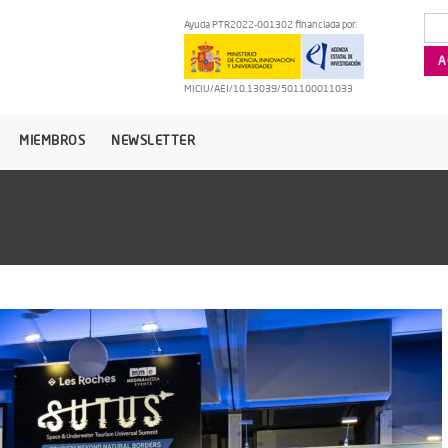
Ayuda PTR2022-001302 financiada por:
MICIU/AEI/10.13039/501100011033
MIEMBROS
NEWSLETTER