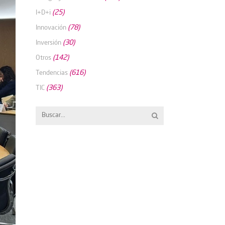
(25)
I+D+i
(78)
Innovación
(30)
Inversión
(142)
Otros
(616)
Tendencias
(363)
TIC