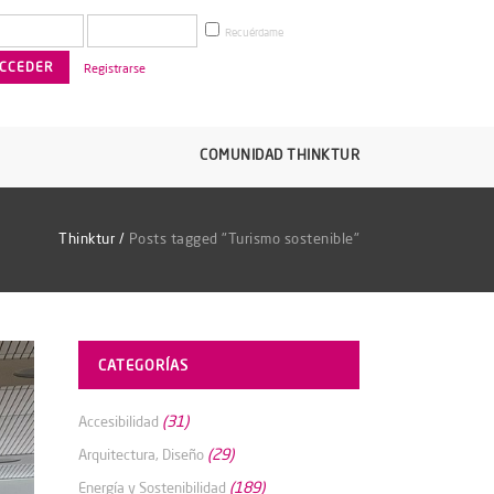
Recuérdame
Registrarse
COMUNIDAD THINKTUR
Thinktur
/
Posts tagged "Turismo sostenible"
CATEGORÍAS
(31)
Accesibilidad
(29)
Arquitectura, Diseño
(189)
Energía y Sostenibilidad