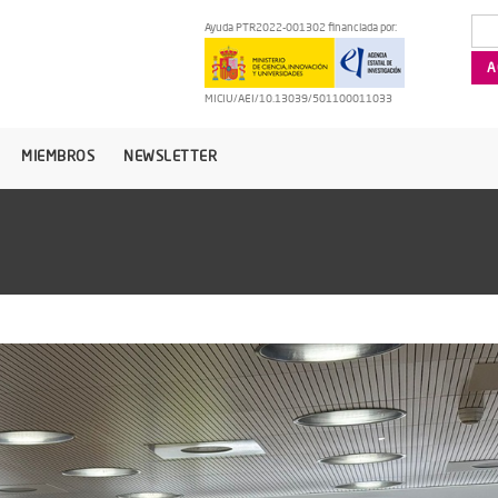
Ayuda PTR2022-001302 financiada por:
MICIU/AEI/10.13039/501100011033
MIEMBROS
NEWSLETTER