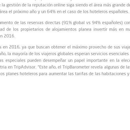
a gestión de la reputación online siga siendo el área más grande d
rea el próximo año y un 64% en el caso de los hoteleros españoles.
aumento de las reservas directas (91% global vs 94% españoles) com
ad de los propietarios de alojamientos planea invertir más en 
 en 2016.
ales en 2016, ya que buscan obtener el máximo provecho de sus viaj
ño, la mayoría de los viajeros globales esperan servicios esenciales
tas especiales pueden desempeñar un papel importante en la elecc
tria en TripAdvisor. “Este año, el TripBarometer revela algunas de l
os planes hoteleros para aumentar las tarifas de las habitaciones y 