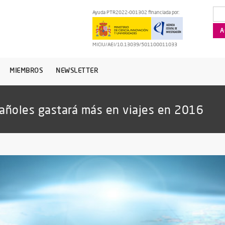
Ayuda PTR2022-001302 financiada por:
MICIU/AEI/10.13039/501100011033
MIEMBROS
NEWSLETTER
pañoles gastará más en viajes en 2016