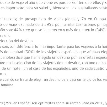
puesto de viaje el año que viene es porque sienten que ellos y s
r es importante para su salud y bienestar. Los australianos sera
 el ranking de presupuesto de viajes global y 7o en Europa
de viaje estimado de 3.395€ por familia. Las razones principa
o son: 44% cree que se lo merecen y más de un tercio (34%) irá
a ello.
lección del destino
 son, con diferencia, lo más importante para los viajeros a la ho
s de la mitad (60%) de los viajeros españoles que afirman elegi
añoles) dice que han elegido un destino por las ofertas espec
luye en la selección de los viajeros de un destino, con uno de ca
l de un hotel. En el caso de los españoles, uno de cada cuatro 
nto.
e cuando se trata de elegir un destino para casi un tercio de los vi
familiar.
os (79% en España) son optimistas sobre su rentabilidad en 2016, y