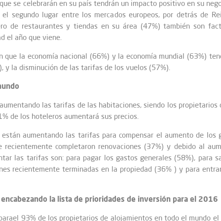
ue se celebrarán en su país tendrán un impacto positivo en su nego
n el segundo lugar entre los mercados europeos, por detrás de Re
mero de restaurantes y tiendas en su área (47%) también son fac
d el año que viene.
en que la economía nacional (66%) y la economía mundial (63%) tend
 y la disminución de las tarifas de los vuelos (57%).
 mundo
aumentando las tarifas de las habitaciones, siendo los propietarios 
1% de los hoteleros aumentará sus precios.
al están aumentando las tarifas para compensar el aumento de los
que recientemente completaron renovaciones (37%) y debido al au
ntar las tarifas son: para pagar los gastos generales (58%), para 
iones recientemente terminadas en la propiedad (36% ) y para entr
e encabezando la lista de prioridades de inversión para el 2016
 parael 93% de los propietarios de alojamientos en todo el mundo el