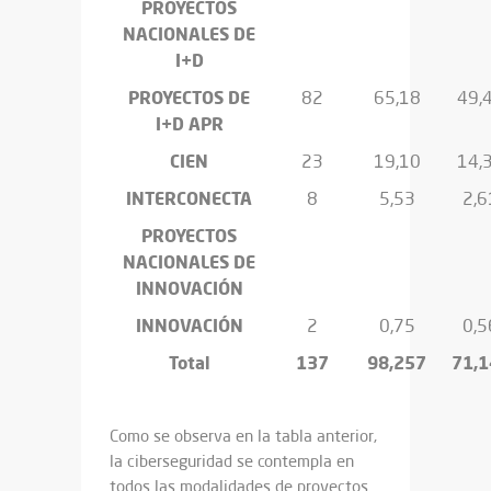
PROYECTOS
NACIONALES DE
I+D
PROYECTOS DE
82
65,18
49,
I+D APR
CIEN
23
19,10
14,
INTERCONECTA
8
5,53
2,6
PROYECTOS
NACIONALES DE
INNOVACIÓN
INNOVACIÓN
2
0,75
0,5
Total
137
98,257
71,1
Como se observa en la tabla anterior,
la ciberseguridad se contempla en
todos las modalidades de proyectos