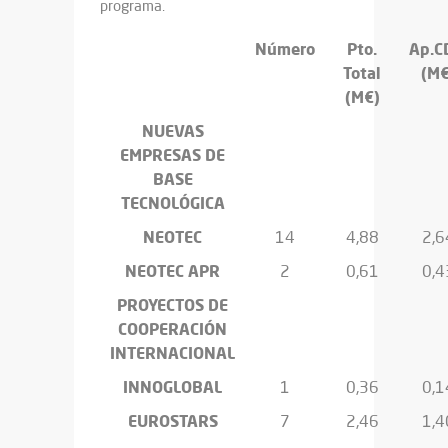
programa.
Número
Pto.
Ap.C
Total
(M€
(M€)
NUEVAS
EMPRESAS DE
BASE
TECNOLÓGICA
NEOTEC
14
4,88
2,6
NEOTEC APR
2
0,61
0,4
PROYECTOS DE
COOPERACIÓN
INTERNACIONAL
INNOGLOBAL
1
0,36
0,1
EUROSTARS
7
2,46
1,4