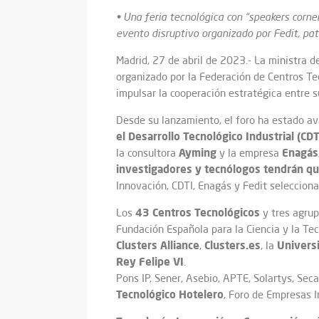
• Una feria tecnológica con “speakers corne
evento disruptivo organizado por Fedit, pa
Madrid, 27 de abril de 2023.- La ministra d
organizado por la Federación de Centros Te
impulsar la cooperación estratégica entre s
Desde su lanzamiento, el foro ha estado ava
el Desarrollo Tecnológico Industrial (CDT
Ayming
Enagás
la consultora
y la empresa
investigadores y tecnólogos tendrán qu
Innovación, CDTI, Enagás y Fedit selecciona
43 Centros Tecnológicos
Los
y tres agru
Fundación Española para la Ciencia y la Tec
Clusters Alliance
Clusters.es
Universi
,
, la
Rey Felipe VI
.
Pons IP, Sener, Asebio, APTE, Solartys, Sec
Tecnológico Hotelero
, Foro de Empresas I