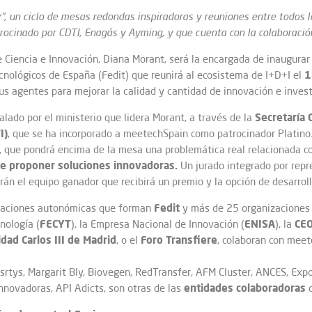
r”, un ciclo de mesas redondas inspiradoras y reuniones entre todos 
trocinado por CDTI, Enagás y Ayming, y que cuenta con la colaboraci
e Ciencia e Innovación, Diana Morant, será la encargada de inaugura
1
cnológicos de España (Fedit) que reunirá al ecosistema de I+D+I el
us agentes para mejorar la calidad y cantidad de innovación e invest
Secretaría 
lado por el ministerio que lidera Morant, a través de la
I)
, que se ha incorporado a meetechSpain como patrocinador Platino
, que pondrá encima de la mesa una problemática real relacionada co
e proponer soluciones innovadoras.
Un jurado integrado por repre
rán el equipo ganador que recibirá un premio y la opción de desarrol
Fedit
paciones autonómicas que forman
y más de 25 organizaciones 
FECYT
ENISA
CE
nología (
), la Empresa Nacional de Innovación (
), la
dad Carlos III de Madrid
Foro Transfiere
, o el
, colaboran con mee
asrtys, Margarit Bly, Biovegen, RedTransfer, AFM Cluster, ANCES, Exp
entidades colaboradoras
nnovadoras, API Adicts, son otras de las
d