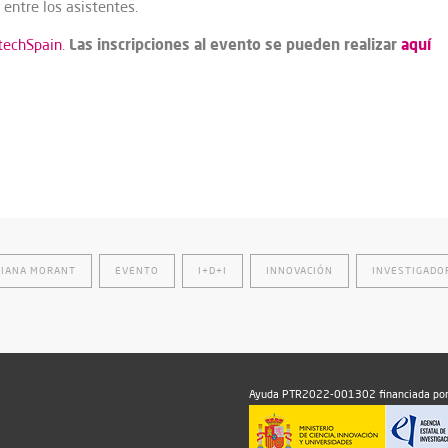
 entre los asistentes.
Las inscripciones al evento se pueden realizar
aquí
techSpain
.
DIANA MORANT
EVENTO
I+D+I
INNOVACIÓN
INVESTIGADO
Ayuda PTR2022-001302 financiada por