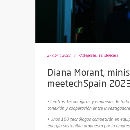
27 abril, 2023
Categoría:
Tendencias
Diana Morant, minis
meetechSpain 202
• Centros Tecnológicos y empresas de todo e
conexión y cooperación entre investigadore
• Unos 100 tecnólogos competirán en equip
energía sostenible propuesto por la empres