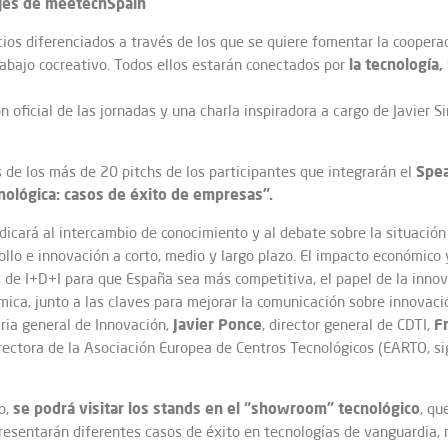
ejes de meetechSpain
ios diferenciados a través de los que se quiere fomentar la coopera
la tecnología,
trabajo cocreativo. Todos ellos estarán conectados por
ón oficial de las jornadas y una charla inspiradora a cargo de Javier S
Spea
 de los más de 20 pitchs de los participantes que integrarán el
nológica: casos de éxito de empresas”.
cará al intercambio de conocimiento y al debate sobre la situación a
ollo e innovación a corto, medio y largo plazo. El impacto económico 
s de I+D+I para que España sea más competitiva, el papel de la innov
ómica, junto a las claves para mejorar la comunicación sobre innova
Javier Ponce
F
aria general de Innovación,
, director general de CDTI,
irectora de la Asociación Europea de Centros Tecnológicos (EARTO, si
se podrá visitar los stands en el “showroom” tecnológico
to,
, qu
presentarán diferentes casos de éxito en tecnologías de vanguardia, 