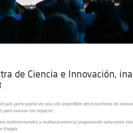
tra de Ciencia e Innovación, in
3
l país participarán en una cita imperdible del ecosistema de innova
s para innovar con impacto.
os multisectoriales y multiautonómicos proponiendo soluciones inno
a Enagás.