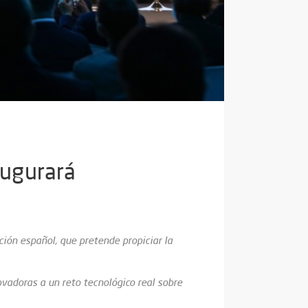
augurará
ción español, que pretende propiciar la
vadoras a un reto tecnológico real sobre