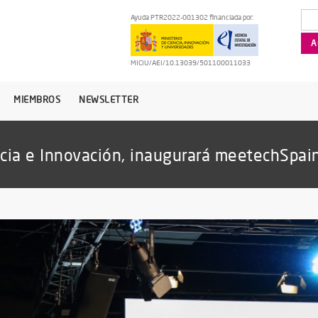
Ayuda PTR2022-001302 financiada por:
MICIU/AEI/10.13039/501100011033
MIEMBROS
NEWSLETTER
ncia e Innovación, inaugurará meetechSpa