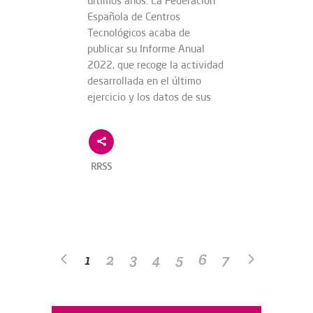
últimos años. La Federación
Española de Centros
Tecnológicos acaba de
publicar su Informe Anual
2022, que recoge la actividad
desarrollada en el último
ejercicio y los datos de sus
RRSS
1
2
3
4
5
6
7