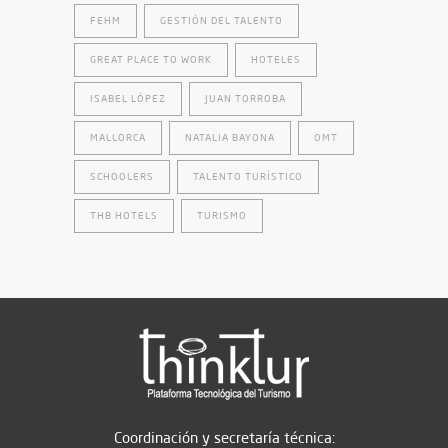
FEHM
GESTIÓN DEL TALENTO
GREAT PLACE TO WORK
HOTELES
ISABEL LÓPEZ
JUAN TORROBA
MALLORCA
NATALIA BAYONA
OMT
SCHOOLERS
TALENTO TURÍSTICO
THB HOTELS
TURISMO
Coordinación y secretaría técnica: