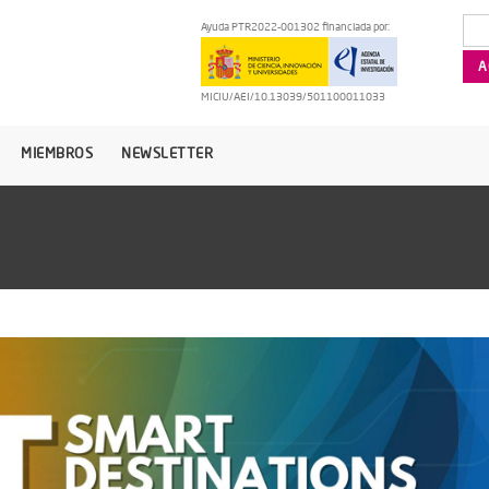
Ayuda PTR2022-001302 financiada por:
MICIU/AEI/10.13039/501100011033
MIEMBROS
NEWSLETTER