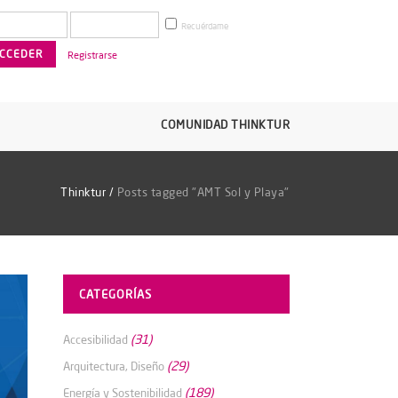
Recuérdame
Registrarse
COMUNIDAD THINKTUR
Thinktur
/
Posts tagged "AMT Sol y Playa"
CATEGORÍAS
(31)
Accesibilidad
(29)
Arquitectura, Diseño
(189)
Energía y Sostenibilidad