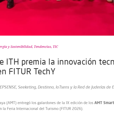
rgía y Sostenibilidad
,
Tendencias
,
TIC
e ITH premia la innovación tecn
 en FITUR TechY
PSENSE, Seeketing, Destinno, IoTsens y la Red de Juderías de 
AMT
Smart
laya (AMT) entregó los galardones de la IX edición de los
en la Feria Internacional del Turismo (FITUR 2026).