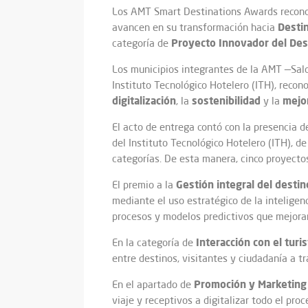
Los AMT Smart Destinations Awards reconoc
Destin
avancen en su transformación hacia
Proyecto
Innovador
del Des
categoría de
Los municipios integrantes de la AMT —Salou
Instituto Tecnológico Hotelero (ITH), recon
digitalización
sostenibilidad
mejor
, la
y la
El acto de entrega contó con la presencia 
del Instituto Tecnológico Hotelero (ITH), 
categorías. De esta manera, cinco proyecto
Gestión
integral
del
destin
El premio a la
mediante el uso estratégico de la inteligen
procesos y modelos predictivos que mejora
Interacción
con el
turis
En la categoría de
entre destinos, visitantes y ciudadanía a t
Promoción y Marketing 
En el apartado de
viaje y receptivos a digitalizar todo el pr