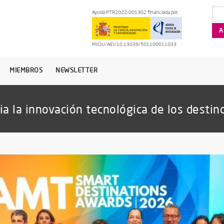
Ayuda PTR2022-001302 financiada por:
MICIU/AEI/10.13039/501100011033
MIEMBROS
NEWSLETTER
a la innovación tecnológica de los destin