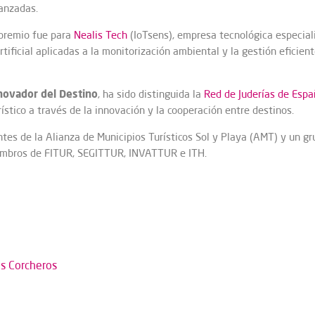
anzadas.
l premio fue para
Nealis Tech
(IoTsens), empresa tecnológica especial
artificial aplicadas a la monitorización ambiental y la gestión efici
novador
del Destino
, ha sido distinguida la
Red de Juderías de Espa
rístico a través de la innovación y la cooperación entre destinos.
tes de la Alianza de Municipios Turísticos Sol y Playa (AMT) y un g
miembros de FITUR, SEGITTUR, INVATTUR e ITH.
s Corcheros