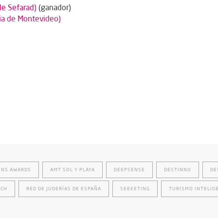
de Sefarad)
(ganador)
ia de Montevideo)
ONS AWARDS
AMT SOL Y PLAYA
DEEPSENSE
DESTINNO
DE
ECH
RED DE JUDERÍAS DE ESPAÑA
SEEKETING
TURISMO INTELIG