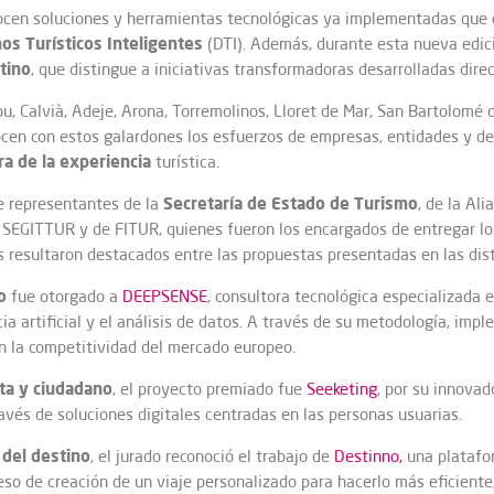
en soluciones y herramientas tecnológicas ya implementadas que co
os Turísticos Inteligentes
(DTI). Además, durante esta nueva edici
tino
, que distingue a iniciativas transformadoras desarrolladas dire
, Calvià, Adeje, Arona, Torremolinos, Lloret de Mar, San Bartolomé 
ocen con estos galardones los esfuerzos de empresas, entidades y des
a de la experiencia
turística.
Secretaría
de
Estado
de
Turismo
de representantes de la
, de la Ali
de SEGITTUR y de FITUR, quienes fueron los encargados de entregar lo
s resultaron destacados entre las propuestas presentadas en las dist
o
fue otorgado a
DEEPSENSE
, consultora tecnológica especializada en
cia artificial y el análisis de datos. A través de su metodología, im
n la competitividad del mercado europeo.
ta
y ciudadano
, el proyecto premiado fue
Seeketing
, por su innovad
ravés de soluciones digitales centradas en las personas usuarias.
del destino
, el jurado reconoció el trabajo de
Destinno,
una platafo
oceso de creación de un viaje personalizado para hacerlo más eficient