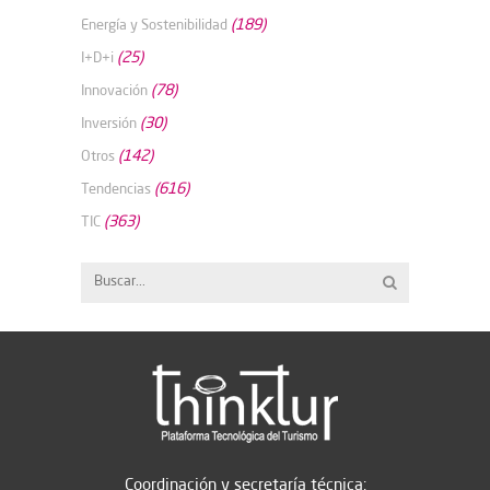
(189)
Energía y Sostenibilidad
(25)
I+D+i
(78)
Innovación
(30)
Inversión
(142)
Otros
(616)
Tendencias
(363)
TIC
Coordinación y secretaría técnica: