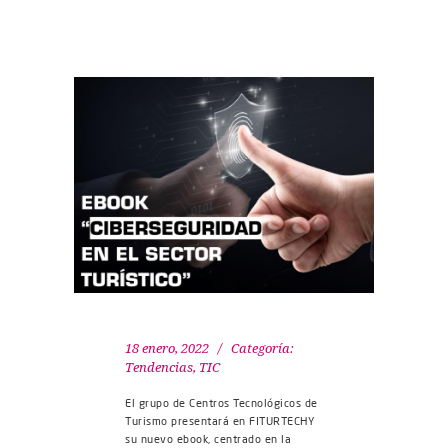
18 enero, 2022
Categoría:
Tendencias
,
TIC
El grupo de Centros Tecnológicos de
Turismo presentará en FITURTECHY
su nuevo ebook, centrado en la