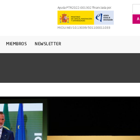
Ayuda PTR2022-001302 financiada por:
MICIU/AEI/10.13039/501100011033
MIEMBROS
NEWSLETTER