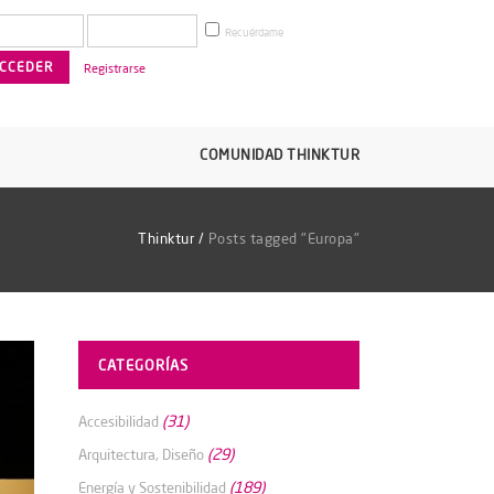
Recuérdame
Registrarse
COMUNIDAD THINKTUR
Thinktur
/
Posts tagged "Europa"
CATEGORÍAS
(31)
Accesibilidad
(29)
Arquitectura, Diseño
(189)
Energía y Sostenibilidad