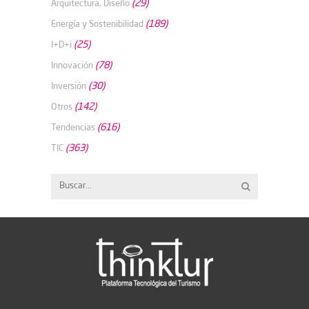
(29)
Arquitectura, Diseño
(189)
Energía y Sostenibilidad
(25)
I+D+i
(78)
Innovación
(30)
Inversión
(142)
Otros
(616)
Tendencias
(363)
TIC