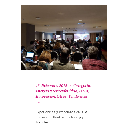
13 diciembre, 2018
Categoría:
Energía y Sostenibilidad
,
I+D+i
,
Innovación
,
Otros
,
Tendencias
,
TIC
Experiencias y emociones en la V
edición de Thinktur Technology
Transfer