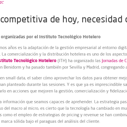
IC
a competitiva de hoy, necesidad
 organizadas por el Instituto Tecnológico Hotelero
imos años es la adaptación de la gestión empresarial al entorno digi
La comercialización y la distribución hotelera es uno de los aspec
stituto Tecnológico Hotelero
(ITH) ha organizado las
Jornadas de C
 en Benidorm y ha pasado también por Sevilla y Madrid, congregando 
 en small data, el saber cómo aprovechar los datos para obtener mej
an planteado durante las sesiones. Y es que ya es imprescindible sa
rlo en acciones que mejoren la gestión, comercialización y fidelizació
la información que seamos capaces de aprehender. La estrategia pasa
so del macro al micro, es cierto que la tecnología ha cambiado en m
es como el empleo de estrategias de pricing y revenue se han combi
 marca sólida bajo el paraguas del análisis del cliente.