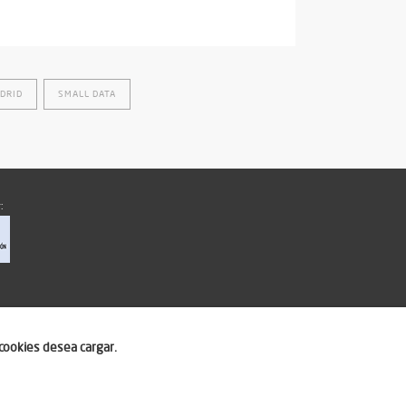
DRID
SMALL DATA
:
cookies desea cargar.