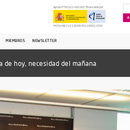
Ayuda PTR2022-001302 financiada por:
MICIU/AEI/10.13039/501100011033
MIEMBROS
NEWSLETTER
va de hoy, necesidad del mañana