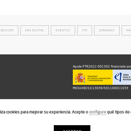
RIBUCIÓN
ERA DIGITAL
EVENTOS
ITH
JORNADAS
MA
Ayuda PTR2022-001302 financiada por
MICIU/AEI/10.13039/501100011033
iliza cookies para mejorar su experiencia. Acepte o
configure
qué tipos de 