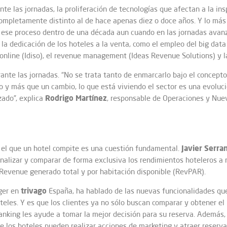
te las jornadas, la proliferación de tecnologías que afectan a la in
ompletamente distinto al de hace apenas diez o doce años. Y lo más
á ese proceso dentro de una década aun cuando en las jornadas ava
a dedicación de los hoteles a la venta, como el empleo del big data
 online (Idiso), el revenue management (Ideas Revenue Solutions) y l
ante las jornadas. “No se trata tanto de enmarcarlo bajo el concepto
 y más que un cambio, lo que está viviendo el sector es una evoluc
Rodrigo Martínez
zado”, explica
, responsable de Operaciones y Nuev
Javier Serra
el que un hotel compite es una cuestión fundamental.
lizar y comparar de forma exclusiva los rendimientos hoteleros a niv
Revenue generado total y por habitación disponible (RevPAR).
trivago
ger en
España, ha hablado de las nuevas funcionalidades que
teles. Y es que los clientes ya no sólo buscan comparar y obtener el
anking les ayude a tomar la mejor decisión para su reserva. Además
 los hoteles pueden realizar acciones de marketing y atraer reserva