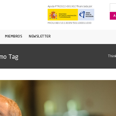
Ayuda PTR2022-001302 financiada por:
MICIU/AEI/10.13039/501100011033
MIEMBROS
NEWSLETTER
smo Tag
Thin