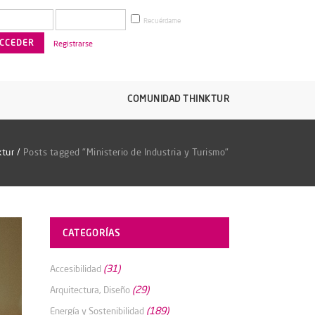
Recuérdame
Registrarse
COMUNIDAD THINKTUR
ktur
/
Posts tagged "Ministerio de Industria y Turismo"
CATEGORÍAS
(31)
Accesibilidad
(29)
Arquitectura, Diseño
(189)
Energía y Sostenibilidad