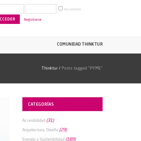
Recuérdame
Registrarse
COMUNIDAD THINKTUR
Thinktur
/
Posts tagged "PYME"
CATEGORÍAS
(31)
Accesibilidad
(29)
Arquitectura, Diseño
(189)
Energía y Sostenibilidad