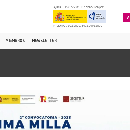
Ayuda PTR2022-001302 financiada por:
MICIU/AEI/10.13039/501100011033
MIEMBROS
NEWSLETTER