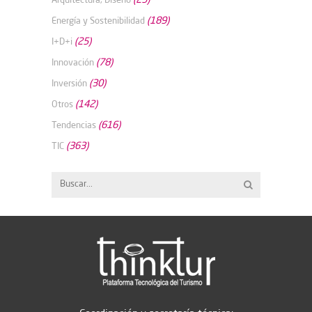
(189)
Energía y Sostenibilidad
(25)
I+D+i
(78)
Innovación
(30)
Inversión
(142)
Otros
(616)
Tendencias
(363)
TIC