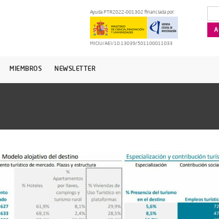
Ayuda PTR2022-001302 financiada por:
MICIU/AEI/10.13039/501100011033
MIEMBROS
NEWSLETTER