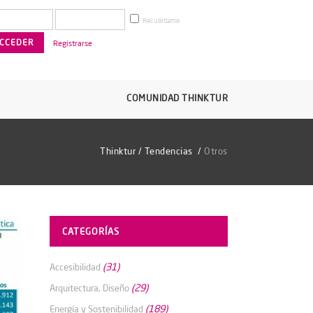
Recuérdame
Registrarse
COMUNIDAD THINKTUR
Thinktur
/
Tendencias
/
Otros
CATEGORÍAS
(31)
Accesibilidad
(29)
Arquitectura, Diseño
(189)
Energía y Sostenibilidad