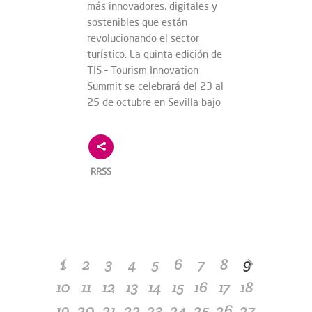
más innovadores, digitales y
sostenibles que están
revolucionando el sector
turístico. La quinta edición de
TIS – Tourism Innovation
Summit se celebrará del 23 al
25 de octubre en Sevilla bajo
RRSS
1
2
3
4
5
6
7
8
9
10
11
12
13
14
15
16
17
18
19
20
21
22
23
24
25
26
27