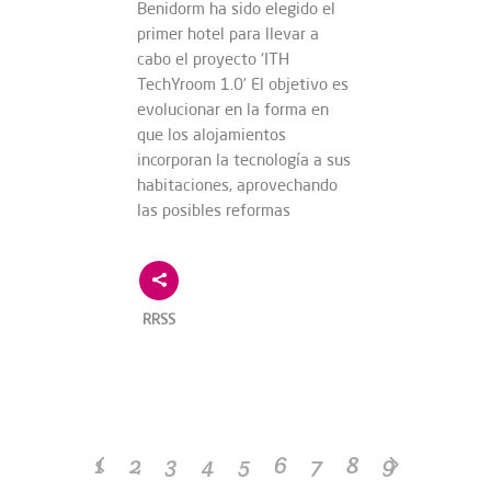
Benidorm ha sido elegido el
primer hotel para llevar a
cabo el proyecto ‘ITH
TechYroom 1.0’ El objetivo es
evolucionar en la forma en
que los alojamientos
incorporan la tecnología a sus
habitaciones, aprovechando
las posibles reformas
RRSS
1
2
3
4
5
6
7
8
9