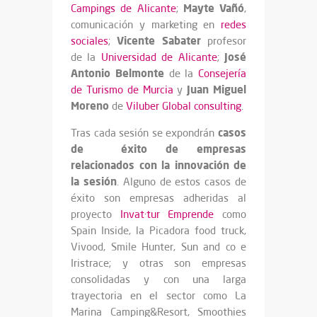
Mayte Vañó
Campings de Alicante
;
,
comunicación y marketing en
redes
Vicente Sabater
sociales
;
profesor
José
de la
Universidad de Alicante
;
Antonio Belmonte
de la
Consejería
Juan Miguel
de Turismo de Murcia
y
Moreno
de
Viluber Global consulting
.
casos
Tras cada sesión se expondrán
de éxito de empresas
relacionados con la innovación de
la sesión
. Alguno de estos casos de
éxito son empresas adheridas al
proyecto
Invat·tur Emprende
como
Spain Inside, la Picadora food truck,
Vivood, Smile Hunter, Sun and co e
Iristrace; y otras son empresas
consolidadas y con una larga
trayectoria en el sector como La
Marina Camping&Resort, Smoothies