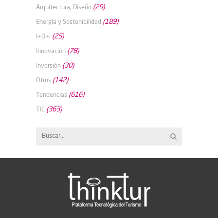
(29)
Arquitectura, Diseño
(189)
Energía y Sostenibilidad
(25)
I+D+i
(78)
Innovación
(30)
Inversión
(142)
Otros
(616)
Tendencias
(363)
TIC