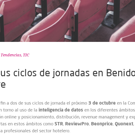
,
Tendencias
,
TIC
sus ciclos de jornadas en Benid
re
3 de octubre
fin a dos de sus ciclos de jornada el próximo
en la Com
inteligencia de datos
n torno al uso de la
en los diferentes ámbitos
n online y posicionamiento, distribución, revenue management y expe
STR
ReviewPro
Beonprice
Quonext
tas en estos ámbitos como
,
,
,
a profesionales del sector hotelero.