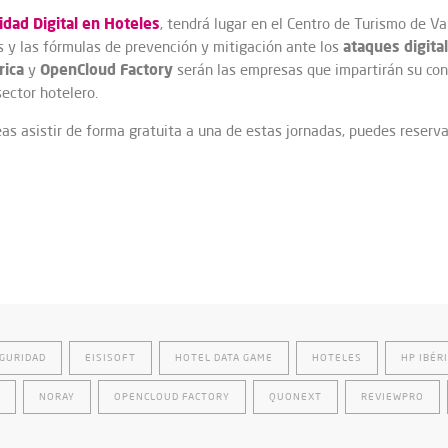
idad Digital en Hoteles
, tendrá lugar en el Centro de Turismo de Va
ataques digita
es y las fórmulas de prevención y mitigación ante los
rica
OpenCloud Factory
y
serán las empresas que impartirán su co
sector hotelero.
eas asistir de forma gratuita a una de estas jornadas, puedes reserva
GURIDAD
EISISOFT
HOTEL DATA GAME
HOTELES
HP IBÉR
NORAY
OPENCLOUD FACTORY
QUONEXT
REVIEWPRO