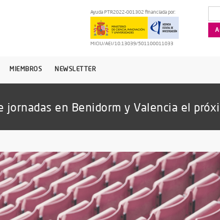
Ayuda PTR2022-001302 financiada por:
MICIU/AEI/10.13039/501100011033
MIEMBROS
NEWSLETTER
de jornadas en Benidorm y Valencia el próx