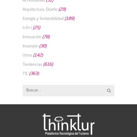
(29)
Arquitectura, Diseño
(189)
Energía y Sostenibilidad
(25)
I+D+i
(78)
Innovación
(30)
Inversión
(142)
Otros
(616)
Tendencias
(363)
TIC