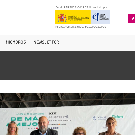
Ayuda PTR2022-001302 financiada por:
MICIU/AEI/10.13039/501100011033
MIEMBROS
NEWSLETTER