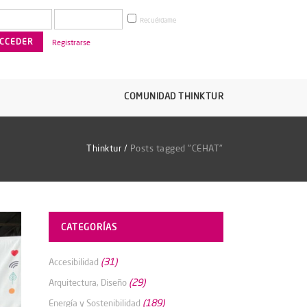
Recuérdame
Registrarse
COMUNIDAD THINKTUR
Thinktur
/
Posts tagged "CEHAT"
CATEGORÍAS
(31)
Accesibilidad
(29)
Arquitectura, Diseño
(189)
Energía y Sostenibilidad