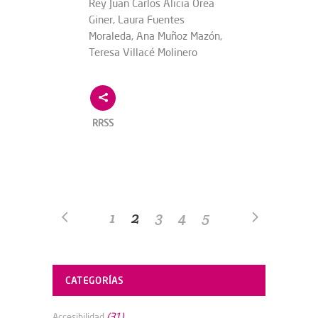
Rey Juan Carlos Alicia Orea
Giner, Laura Fuentes
Moraleda, Ana Muñoz Mazón,
Teresa Villacé Molinero
RRSS
1
2
3
4
5
CATEGORÍAS
(31)
Accesibilidad