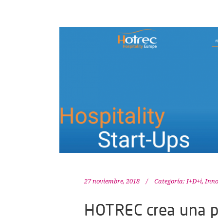
27 noviembre, 2018
Categoría:
I+D+i
,
Inn
HOTREC crea una p