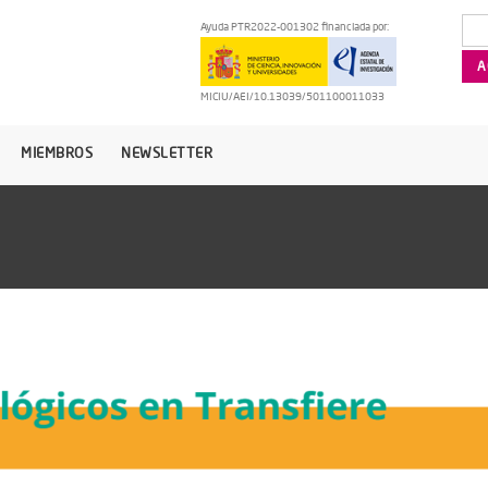
Ayuda PTR2022-001302 financiada por:
MICIU/AEI/10.13039/501100011033
MIEMBROS
NEWSLETTER