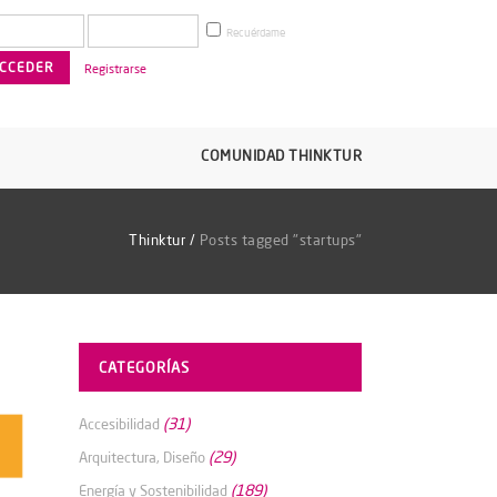
Recuérdame
Registrarse
COMUNIDAD THINKTUR
Thinktur
/
Posts tagged "startups"
CATEGORÍAS
(31)
Accesibilidad
(29)
Arquitectura, Diseño
(189)
Energía y Sostenibilidad